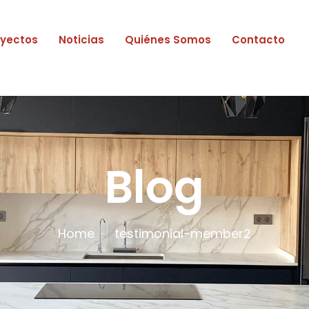
oyectos
Noticias
Quiénes Somos
Contacto
Blog
Home
testimonial-member2