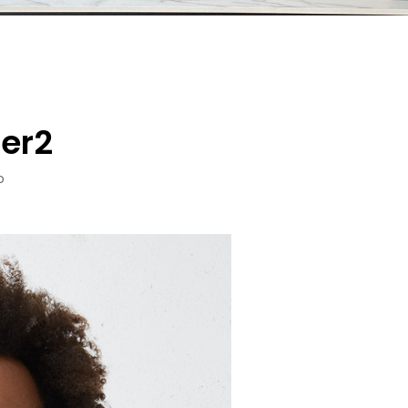
er2
o