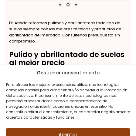
En Amida reformes pulimos y abrillantamos todo tipo de
suelos siempre con las mejores técnicas y productos de
abrillantado del mercado. Consúltenos presupuesto sin
compromiso.
Pulido y abrillantado de suelos
al mejor precio
Gestionar consentimiento
Por muy poco dinero cambiará el aspecto del suelo de su
vivienda u oficina y con un acabado de gran calidad. El
Para ofrecer las mejores experiencias, utilizamos tecnologías
pulido y abrillantado de suelos es una de nuestras
como las cookies para almacenar y/o acceder a la información
especialidades desde hace más de 10 años. Somos
del dispositivo. El consentimiento de estas tecnologías nos
empresa certificada por el
Gremi de cuines, banys i
permitirá procesar datos como el comportamiento de
reformes de Catalunya.
navegación o las identificaciones únicas en este sitio. No
consentir o retirar el consentimiento, puede afectar negativamente
a ciertas características y funciones.
¿Necesita más información?
Aceptar