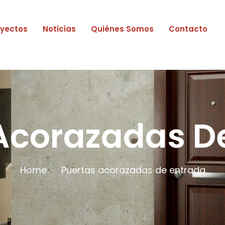
oyectos
Noticias
Quiénes Somos
Contacto
Acorazadas D
Home
Puertas acorazadas de entrada