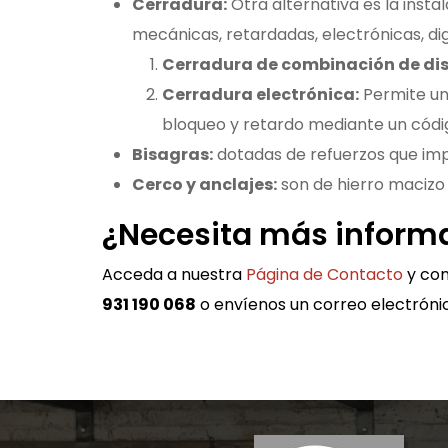
Cerradura:
Otra alternativa es la inst
mecánicas, retardadas, electrónicas, dig
Cerradura de combinación de dis
Cerradura electrónica:
Permite un
bloqueo y retardo mediante un códi
Bisagras:
dotadas de refuerzos que impi
Cerco y anclajes:
son de hierro macizo
¿Necesita más inform
Acceda a nuestra
Página de Contacto
y com
931 190 068
o envíenos un correo electróni