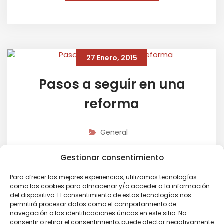
27 Enero, 2015
Pasos a seguir en una
reforma
General
Gestionar consentimiento
Hacer la reforma de una vivienda conlleva unos pasos.
Una vez se ha decidido sobre plano qué se va a hacer hay
Para ofrecer las mejores experiencias, utilizamos tecnologías
que organizar los trabajos necesarios para que la obra se
como las cookies para almacenar y/o acceder a la información
realice con eficacia. Os lo explicamos, para que tengáis
del dispositivo. El consentimiento de estas tecnologías nos
una idea global, el orden que se debe seguir para realizar
permitirá procesar datos como el comportamiento de
una reforma correcta.
navegación o las identificaciones únicas en este sitio. No
consentir o retirar el consentimiento, puede afectar negativamente