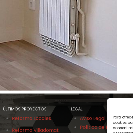
ÚLTIMOS PROYECTOS
LEGAL
Para ofrec
Reforma Locales
Aviso Legal
cookies pa
Política de Privacidad
consentimi
Reforma Villadomat