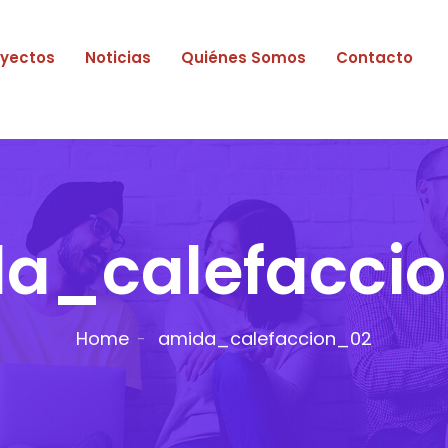
oyectos
Noticias
Quiénes Somos
Contacto
a_calefacci
Home
amida_calefaccion_02