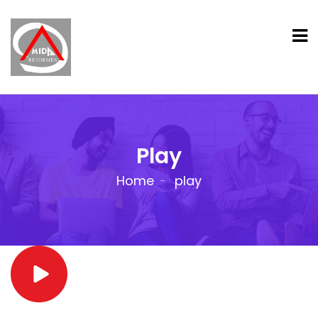
Play
Home
play