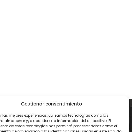
Gestionar consentimiento
CONTACTO
er las mejores experiencias, utilizamos tecnologías como las
ra almacenar y/o acceder a la información del dispositivo. El
93 119 00 68
ento de estas tecnologías nos permitirá procesar datos como el
ento de navegación o las identificaciones únicas en este sitio. No