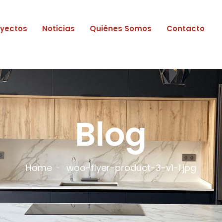
oyectos
Noticias
Quiénes Somos
Contacto
Blog
Home
woo-flyer-product-3-v1-1.jpg