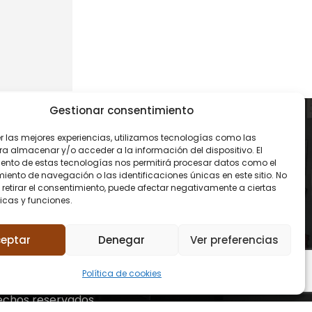
Gestionar consentimiento
CONTACTO
er las mejores experiencias, utilizamos tecnologías como las
ra almacenar y/o acceder a la información del dispositivo. El
93 119 00 68
ento de estas tecnologías nos permitirá procesar datos como el
ento de navegación o las identificaciones únicas en este sitio. No
 retirar el consentimiento, puede afectar negativamente a ciertas
contacto@amidareform
icas y funciones.
es.com
eptar
Denegar
Ver preferencias
Política de cookies
echos reservados.