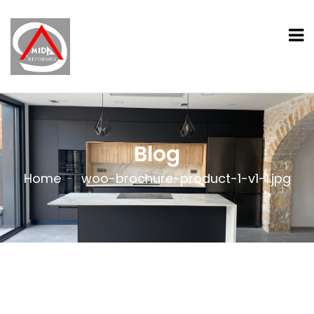
Blog
Home
woo-brochure-product-1-v1-1.jpg