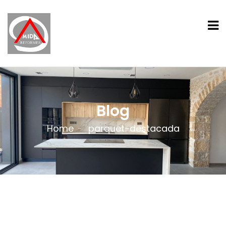
Blog
Home
parquet-destacada