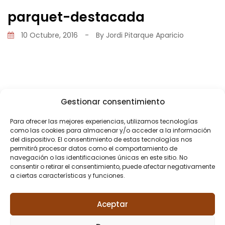
parquet-destacada
10 Octubre, 2016
-
By
Jordi Pitarque Aparicio
Gestionar consentimiento
Share
Para ofrecer las mejores experiencias, utilizamos tecnologías
como las cookies para almacenar y/o acceder a la información
del dispositivo. El consentimiento de estas tecnologías nos
permitirá procesar datos como el comportamiento de
navegación o las identificaciones únicas en este sitio. No
consentir o retirar el consentimiento, puede afectar negativamente
a ciertas características y funciones.
PREVIOUS POST
Tipos de suelos: parquets, laminados y tarimas
Aceptar