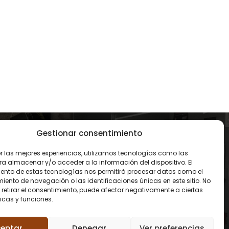
Gestionar consentimiento
CONTACTO
er las mejores experiencias, utilizamos tecnologías como las
93 119 00 68
ra almacenar y/o acceder a la información del dispositivo. El
ento de estas tecnologías nos permitirá procesar datos como el
ento de navegación o las identificaciones únicas en este sitio. No
contacto@amidareform
 retirar el consentimiento, puede afectar negativamente a ciertas
icas y funciones.
es.com
eptar
Denegar
Ver preferencias