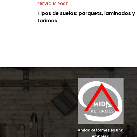
PREVIOUS POST
Tipos de suelos: parquets, laminados y
tarimas
AmidaReformes es una
empresa