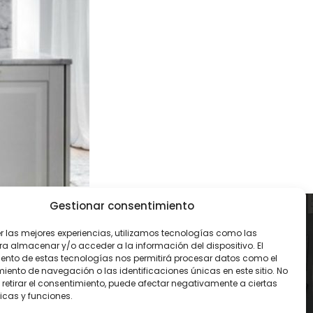
Gestionar consentimiento
CONTACTO
er las mejores experiencias, utilizamos tecnologías como las
ra almacenar y/o acceder a la información del dispositivo. El
93 119 00 68
ento de estas tecnologías nos permitirá procesar datos como el
ento de navegación o las identificaciones únicas en este sitio. No
 retirar el consentimiento, puede afectar negativamente a ciertas
contacto@amidareform
icas y funciones.