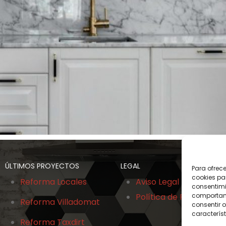
ÚLTIMOS PROYECTOS
LEGAL
Para ofrec
cookies pa
Reforma Locales
Aviso Legal
consentimi
Política de Privacidad
comportami
Reforma Villadomat
consentir o
característ
Reforma Taxdirt