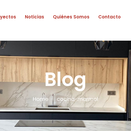
oyectos
Noticias
Quiénes Somos
Contacto
Blog
Home
cocina-marmol