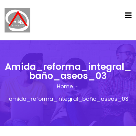
Amida_reforma_integral_
Baño_aseos_03
Home
amida_reforma_integral_baño_aseos_03