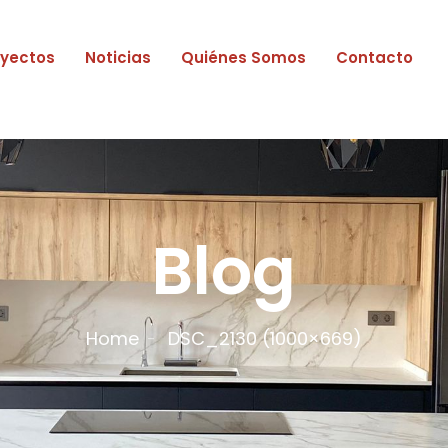
oyectos
Noticias
Quiénes Somos
Contacto
Blog
Home
DSC_2130 (1000×669)