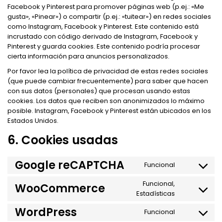
Facebook y Pinterest para promover páginas web (p.ej.: «Me
gusta», «Pinear») o compartir (p.ej.: «tuitear») en redes sociales
como Instagram, Facebook y Pinterest. Este contenido está
incrustado con código derivado de Instagram, Facebook y
Pinterest y guarda cookies. Este contenido podría procesar
cierta información para anuncios personalizados.
Por favor lea la política de privacidad de estas redes sociales
(que puede cambiar frecuentemente) para saber que hacen
con sus datos (personales) que procesan usando estas
cookies. Los datos que reciben son anonimizados lo máximo
posible. Instagram, Facebook y Pinterest están ubicados en los
Estados Unidos.
6. Cookies usadas
Google reCAPTCHA
Funcional
Consent
to
Funcional,
WooCommerce
service
Consent
Estadísticas
google-
to
recaptch
WordPress
service
Funcional
Consent
woocomm