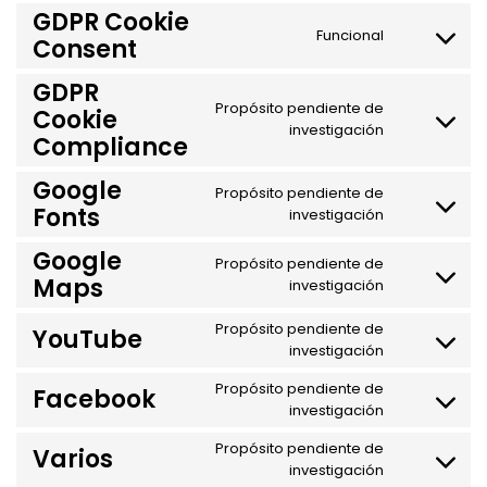
to
GDPR Cookie
service
Funcional
Consent
Consent
wordpres
to
service
GDPR
gdpr-
Propósito pendiente de
Cookie
Consent
cookie-
investigación
Compliance
to
consent
service
Google
gdpr-
Propósito pendiente de
Consent
Fonts
cookie-
investigación
to
complian
service
Google
Propósito pendiente de
google-
Consent
Maps
investigación
fonts
to
service
Propósito pendiente de
YouTube
google-
Consent
investigación
maps
to
Propósito pendiente de
service
Facebook
Consent
investigación
youtube
to
Propósito pendiente de
service
Varios
Consent
investigación
facebook