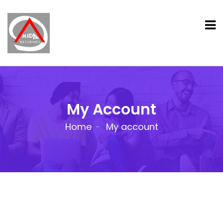
My Account
Home
My account