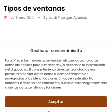
Tipos de ventanas
27 Enero, 2015
-
By
Jordi Pitarque Aparicio
Gestionar consentimiento
Share
Para ofrecer las mejores experiencias, utilizamos tecnologías
como las cookies para almacenar y/o acceder a la información
del dispositivo. El consentimiento de estas tecnologías nos
permitirá procesar datos como el comportamiento de
navegación o las identificaciones únicas en este sitio. No
consentir o retirar el consentimiento, puede afectar negativamente
a ciertas características y funciones.
PREVIOUS POST
¿Cómo elegir la ventana más adecuada?
Aceptar