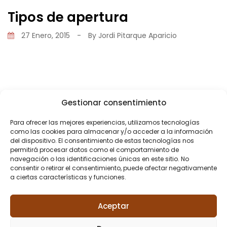
Tipos de apertura
27 Enero, 2015
-
By
Jordi Pitarque Aparicio
Gestionar consentimiento
Share
Para ofrecer las mejores experiencias, utilizamos tecnologías
como las cookies para almacenar y/o acceder a la información
del dispositivo. El consentimiento de estas tecnologías nos
permitirá procesar datos como el comportamiento de
navegación o las identificaciones únicas en este sitio. No
consentir o retirar el consentimiento, puede afectar negativamente
a ciertas características y funciones.
PREVIOUS POST
¿Cómo elegir la ventana más adecuada?
Aceptar