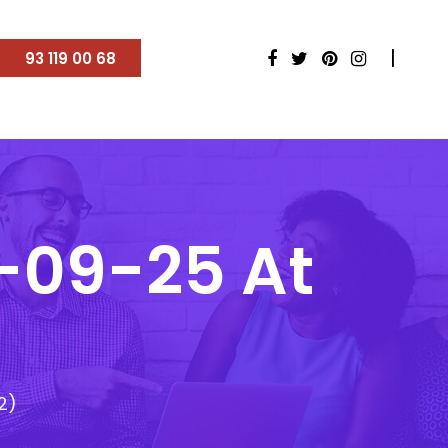
93 119 00 68
-09-25 At
2)