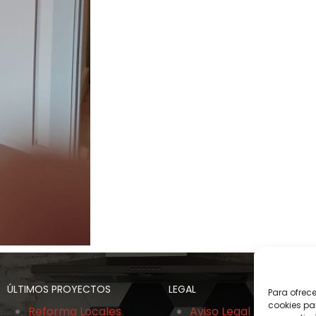
ÚLTIMOS PROYECTOS
LEGAL
Para ofrec
cookies pa
Reforma Locales
Aviso Legal