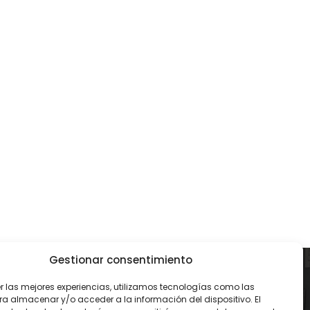
Gestionar consentimiento
CONTACTO
er las mejores experiencias, utilizamos tecnologías como las
ra almacenar y/o acceder a la información del dispositivo. El
93 119 00 68