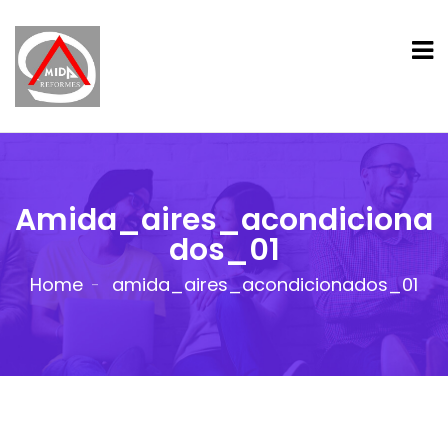
Amida_aires_acondiciona
Dos_01
Home
amida_aires_acondicionados_01