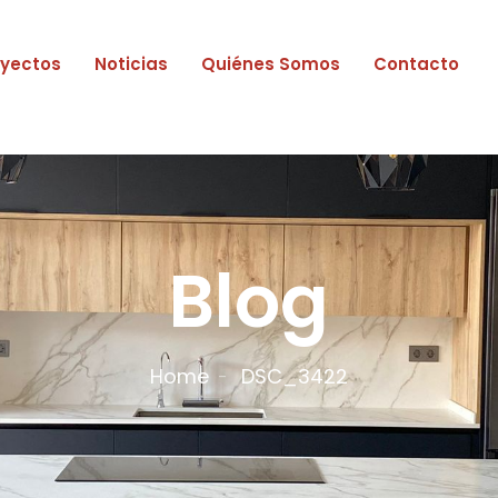
oyectos
Noticias
Quiénes Somos
Contacto
Blog
Home
DSC_3422