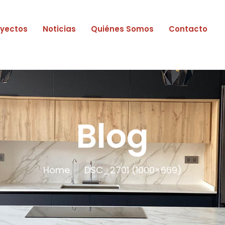
oyectos
Noticias
Quiénes Somos
Contacto
Blog
Home
DSC_2701 (1000×669)