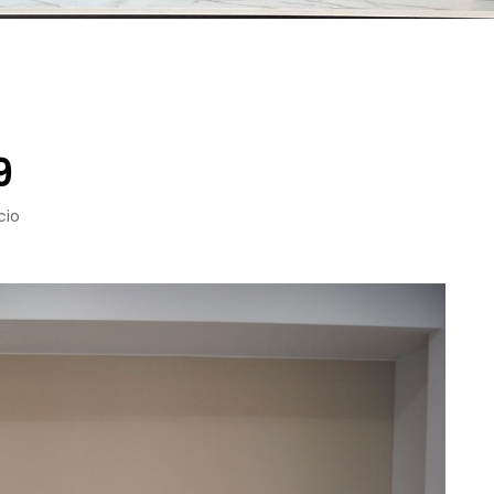
9
cio