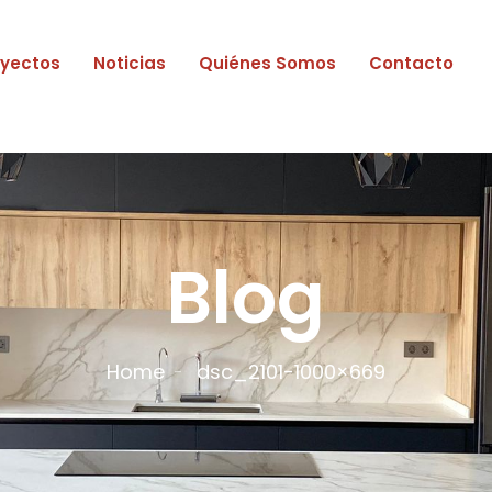
oyectos
Noticias
Quiénes Somos
Contacto
Blog
Home
dsc_2101-1000×669