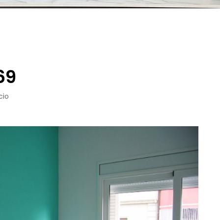
69
cio