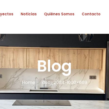
oyectos
Noticias
Quiénes Somos
Contacto
Blog
Home
dsc_2084-1000×669