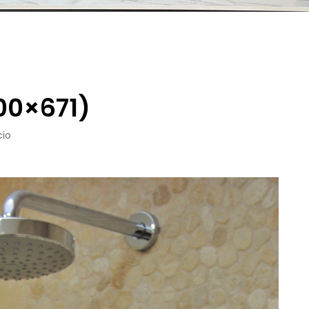
00×671)
cio