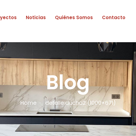
oyectos
Noticias
Quiénes Somos
Contacto
Blog
Home
detalle ducha2 (1000×671)