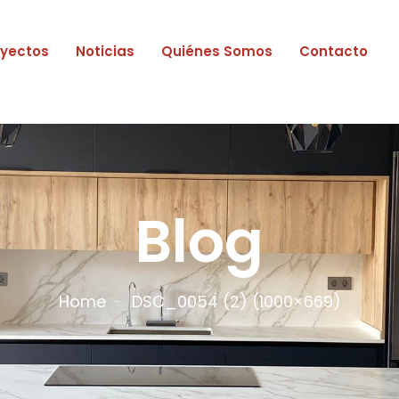
oyectos
Noticias
Quiénes Somos
Contacto
Blog
Home
DSC_0054 (2) (1000×669)