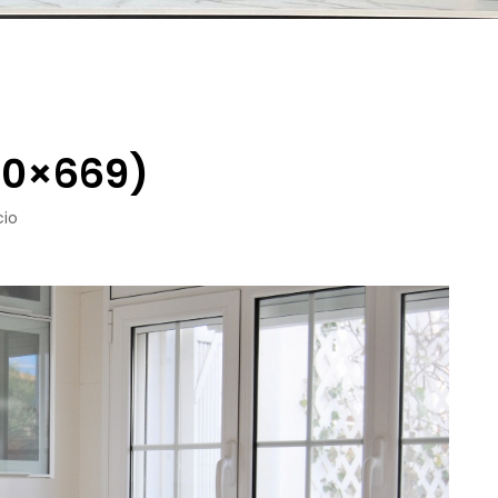
00×669)
cio