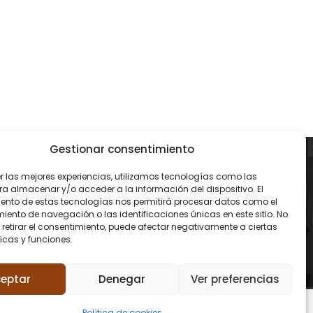
Gestionar consentimiento
CONTACTO
er las mejores experiencias, utilizamos tecnologías como las
ra almacenar y/o acceder a la información del dispositivo. El
93 119 00 68
ento de estas tecnologías nos permitirá procesar datos como el
ento de navegación o las identificaciones únicas en este sitio. No
 retirar el consentimiento, puede afectar negativamente a ciertas
contacto@amidareform
icas y funciones.
es.com
eptar
Denegar
Ver preferencias
Política de cookies