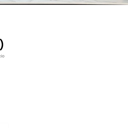
)
cio