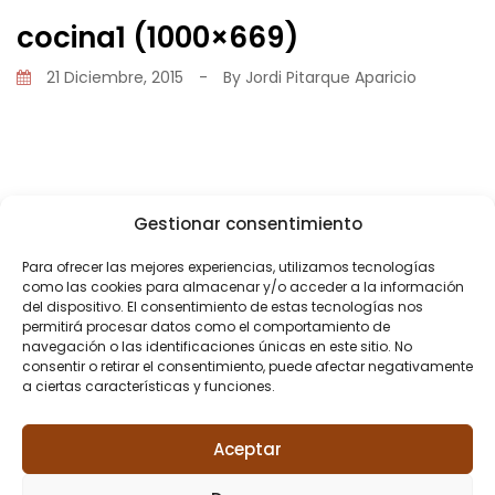
cocina1 (1000×669)
21 Diciembre, 2015
-
By
Jordi Pitarque Aparicio
Gestionar consentimiento
Share
Para ofrecer las mejores experiencias, utilizamos tecnologías
como las cookies para almacenar y/o acceder a la información
del dispositivo. El consentimiento de estas tecnologías nos
permitirá procesar datos como el comportamiento de
navegación o las identificaciones únicas en este sitio. No
consentir o retirar el consentimiento, puede afectar negativamente
a ciertas características y funciones.
PREVIOUS POST
Reforma cocina
Aceptar