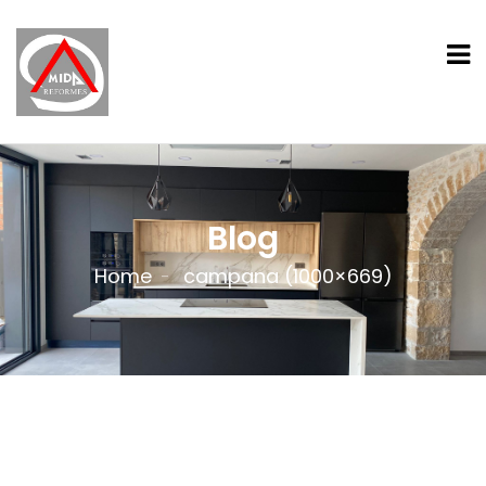
Blog
Home
campana (1000×669)