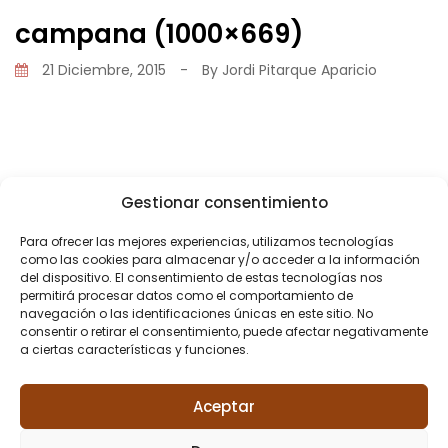
campana (1000×669)
21 Diciembre, 2015
-
By
Jordi Pitarque Aparicio
Gestionar consentimiento
Share
Para ofrecer las mejores experiencias, utilizamos tecnologías
como las cookies para almacenar y/o acceder a la información
del dispositivo. El consentimiento de estas tecnologías nos
permitirá procesar datos como el comportamiento de
navegación o las identificaciones únicas en este sitio. No
consentir o retirar el consentimiento, puede afectar negativamente
a ciertas características y funciones.
PREVIOUS POST
Reforma cocina
Aceptar