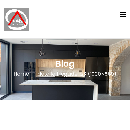
Blog
Home
detalle fregadero3 (1000×669)