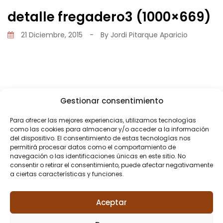
detalle fregadero3 (1000×669)
21 Diciembre, 2015
-
By
Jordi Pitarque Aparicio
Gestionar consentimiento
Share
Para ofrecer las mejores experiencias, utilizamos tecnologías
como las cookies para almacenar y/o acceder a la información
del dispositivo. El consentimiento de estas tecnologías nos
permitirá procesar datos como el comportamiento de
navegación o las identificaciones únicas en este sitio. No
consentir o retirar el consentimiento, puede afectar negativamente
a ciertas características y funciones.
PREVIOUS POST
Reforma cocina
Aceptar