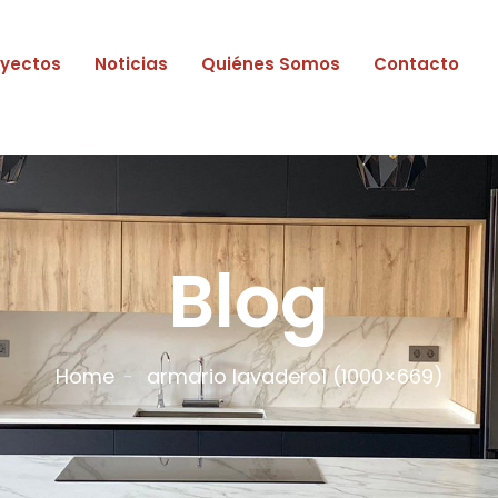
oyectos
Noticias
Quiénes Somos
Contacto
Blog
Home
armario lavadero1 (1000×669)