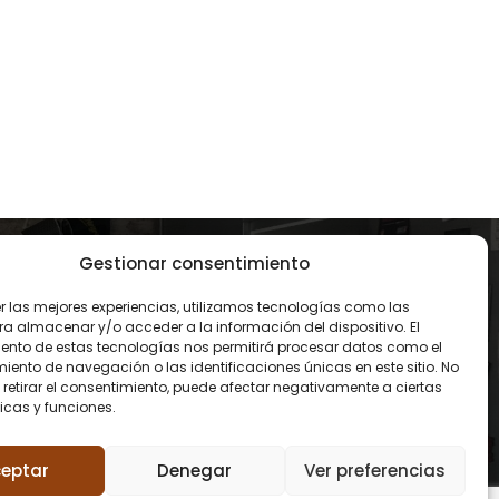
Gestionar consentimiento
CONTACTO
er las mejores experiencias, utilizamos tecnologías como las
93 119 00 68
ra almacenar y/o acceder a la información del dispositivo. El
ento de estas tecnologías nos permitirá procesar datos como el
ento de navegación o las identificaciones únicas en este sitio. No
contacto@amidareform
 retirar el consentimiento, puede afectar negativamente a ciertas
icas y funciones.
es.com
eptar
Denegar
Ver preferencias