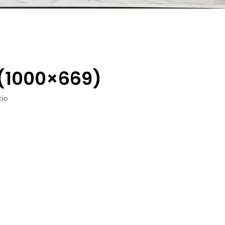
 (1000×669)
cio