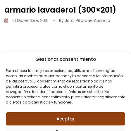
armario lavadero1 (300×201)
21 Diciembre, 2015
-
By
Jordi Pitarque Aparicio
Gestionar consentimiento
Share
Para ofrecer las mejores experiencias, utilizamos tecnologías
como las cookies para almacenar y/o acceder a la información
del dispositivo. El consentimiento de estas tecnologías nos
permitirá procesar datos como el comportamiento de
navegación o las identificaciones únicas en este sitio. No
consentir o retirar el consentimiento, puede afectar negativamente
a ciertas características y funciones.
PREVIOUS POST
Reforma cocina
Aceptar