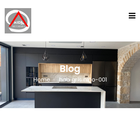
Blog
Home
hab gris niño-001