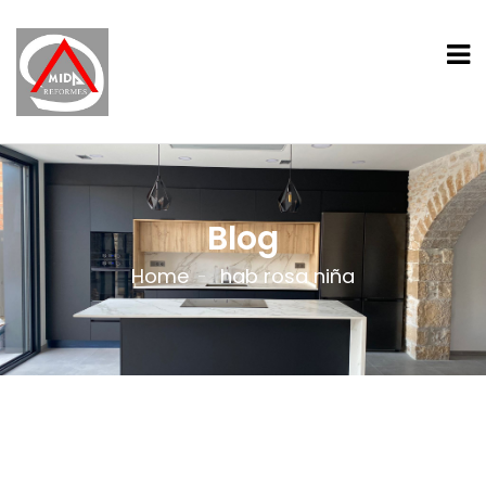
Blog
Home
hab rosa niña